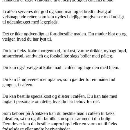
I caféen serveres der god og sund mad og et bredt udvalg af
velsmagende retter, som kan nydes i dejlige omgivelser med udsigt
til udeanlægget med legeplads.
Det er ikke nødvendigt at forudbestille maden. Du møder blot op og
vælger, hvad du har lyst til.
Du kan f.eks. købe morgenmad, frokost, varme drikke, nybagt brød,
smørrebrød, sandwich og forskellige slags boller med pålæg.
Du kan også vælge at købe mad i caféen og tage den med hjem.
Du kan få udleveret menuplaner, som gælder for en måned ad
gangen, i caféen.
Du kan bestille specialkost og diæter i caféen. Du kan tale med
faglært personale om dette, hvis du har behov for det.
Som beboer på Åbakken kan du bestille mad i caféen til f.eks.
juleaften, så du og din familie kan spise sammen i din bolig.
Derudover kan du bestille smørrebrød eller en varm ret til f.eks.
fødselsdage eller andre begivenheder.