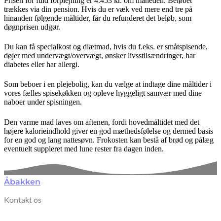
Prisen for fuld forplejning er 4.453 kr. om måneden. Beløbet
trækkes via din pension. Hvis du er væk ved mere end tre på
hinanden følgende måltider, får du refunderet det beløb, som
døgnprisen udgør.
Du kan få specialkost og diætmad, hvis du f.eks. er småtspisende,
døjer med undervægt/overvægt, ønsker livsstilsændringer, har
diabetes eller har allergi.
Som beboer i en plejebolig, kan du vælge at indtage dine måltider i
vores fælles spisekøkken og opleve hyggeligt samvær med dine
naboer under spisningen.
Den varme mad laves om aftenen, fordi hovedmåltidet med det
højere kalorieindhold giver en god mæthedsfølelse og dermed basis
for en god og lang nattesøvn. Frokosten kan bestå af brød og pålæg
eventuelt suppleret med lune rester fra dagen inden.
Åbakken
Kontakt os