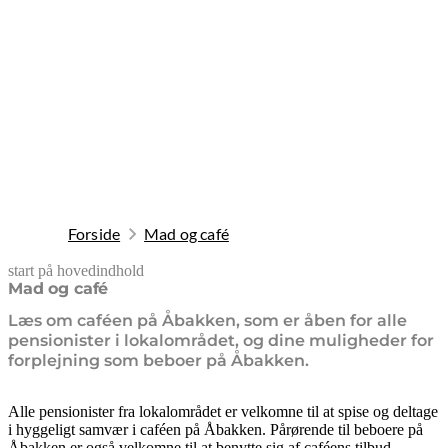
Forside
Mad og café
start på hovedindhold
senest opdateret 10. februar 2026
Mad og café
Læs om caféen på Åbakken, som er åben for alle
pensionister i lokalområdet, og dine muligheder for
forplejning som beboer på Åbakken.
Alle pensionister fra lokalområdet er velkomne til at spise og deltage
i hyggeligt samvær i caféen på Åbakken. Pårørende til beboere på
Åbakken er også velkomne til at benytte sig af caféens tilbud.